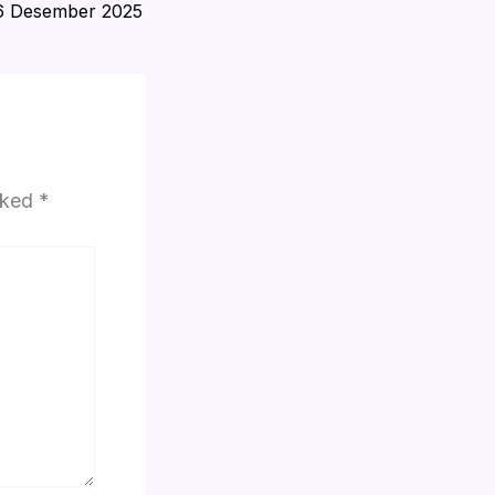
6 Desember 2025
arked
*