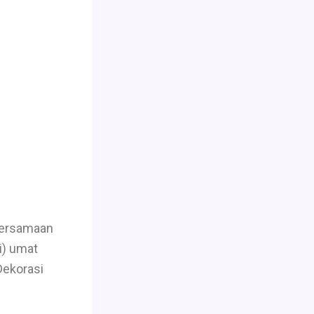
ebersamaan
i) umat
Dekorasi