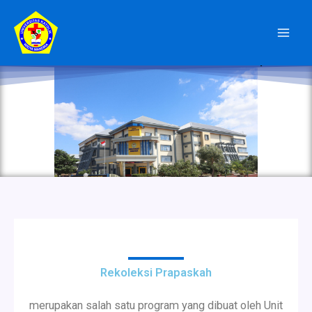
Skip
Mai
to
Men
content
Rekoleksi Prapaskah
Rekoleksi Prapaskah
merupakan salah satu program yang dibuat oleh Unit